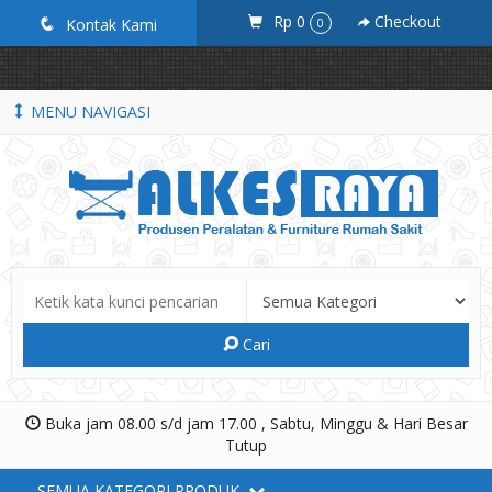
google-site-verification=_ByKEbGnuU0BE5636k9ziF71D8tEYXZhLnd-
Rp 0
Checkout
q
Kontak Kami
0
p7x6khM
MENU NAVIGASI
Cari
Buka jam 08.00 s/d jam 17.00 , Sabtu, Minggu & Hari Besar
Tutup
SEMUA KATEGORI PRODUK