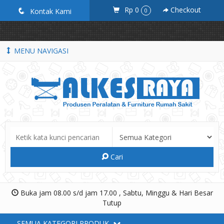
google-site-verification=_ByKEbGnuU0BE5636k9ziF71D8tEYXZhLnd-
Rp 0
Checkout
q
Kontak Kami
0
p7x6khM
MENU NAVIGASI
Cari
Buka jam 08.00 s/d jam 17.00 , Sabtu, Minggu & Hari Besar
Tutup
SEMUA KATEGORI PRODUK