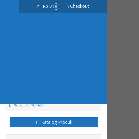
Rp 0
Checkout
0
S
Cari
 s/d jam 17.00 , Sabtu, Minggu & Hari Besar Tutup
PRODUK PILIHAN
Katalog Produk