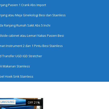
-p7x6khM
njang Pasien 1 Crank Abs Import
njang atau Meja Ginekologi Besi dan Stainless
IM
CEK RESI
KATALOG
KONFIRMASI
GUDANG STOK ALKE
da Ranjang Rumah Sakit Abs 5 Inchi
dside cabinet atau Lemari Nakas Pasien Besi
ari Instrument 2 dan 1 Pintu Besi Stainless
d Transfer UGD IGD Stretcher
Buka jam 08.00
oli Makanan Stainless
13 1616 0123
oel Hoek Sink Stainless
 LANGSUNG
OFF 21%