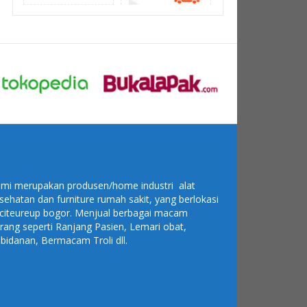
mi merupakan produsen/home industri alat
sehatan dan furniture rumah sakit, yang berlokasi
 citeureup bogor. Menjual berbagai macam
rang seperti Ranjang Pasien, Lemari obat,
bidanan, Bermacam Troli dll.