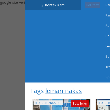
google-site-verification=_ByKEbGnuU0BE5636k9ziF71D8tEYXZhLnd
Kontak Kami
q
Hot Item!
Ra
Ra
HOME
CARA BELANJA
CART
CEK BIAYA KIR
Ro
Be
Lem
Be
SEMUA KATEGORI PRODUK
Tr
Informasi dan Pemesanan bisa hubungi whatsapp - 08
Sp
Beranda
»
Article tag in 'lemari nakas'
Tags
lemari nakas
ORDER LANGSUNG
ORDER
Best Seller