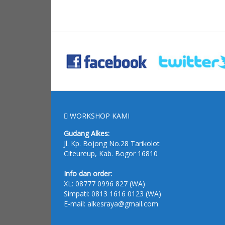
WORKSHOP KAMI
Gudang Alkes:
Jl. Kp. Bojong No.28 Tarikolot
Citeureup, Kab. Bogor 16810
Info dan order:
XL:
08777 0996 827
(WA)
Simpati:
0813 1616 0123
(WA)
E-mail: alkesraya@gmail.com