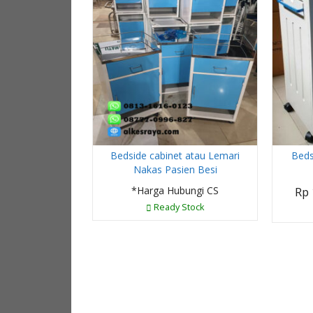
Bedside cabinet atau Lemari
Beds
Nakas Pasien Besi
*Harga Hubungi CS
Rp 
Ready Stock