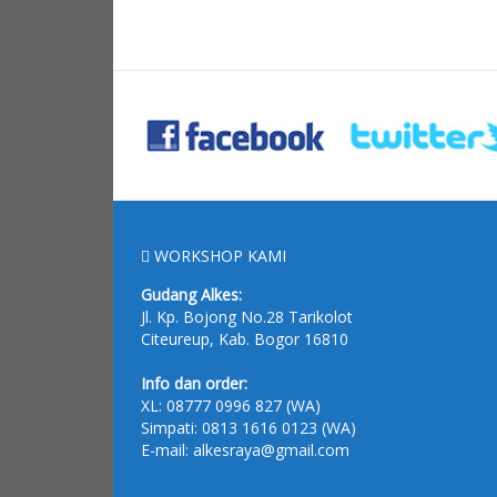
WORKSHOP KAMI
Gudang Alkes:
Jl. Kp. Bojong No.28 Tarikolot
Citeureup, Kab. Bogor 16810
Info dan order:
XL:
08777 0996 827
(WA)
Simpati:
0813 1616 0123
(WA)
E-mail: alkesraya@gmail.com