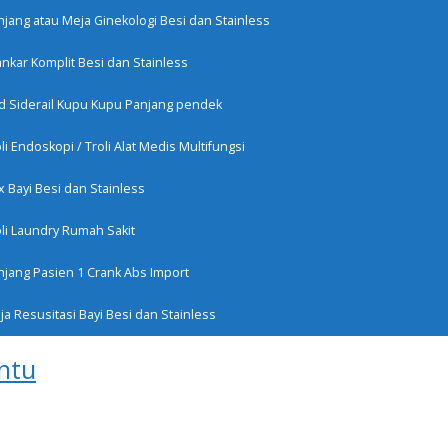
-p7x6khM
njang atau Meja Ginekologi Besi dan Stainless
ankar Komplit Besi dan Stainless
IM
CEK RESI
KATALOG
KONFIRMASI
GUDANG STOK ALKE
d Siderail Kupu Kupu Panjang pendek
li Endoskopi / Troli Alat Medis Multifungsi
x Bayi Besi dan Stainless
oli Laundry Rumah Sakit
Buka jam 08.00
njang Pasien 1 Crank Abs Import
13 1616 0123
a Resusitasi Bayi Besi dan Stainless
intu