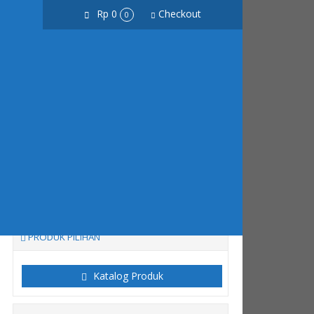
Rp 0
Checkout
0
S
Cari
 s/d jam 17.00 , Sabtu, Minggu & Hari Besar Tutup
PRODUK PILIHAN
Katalog Produk