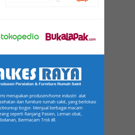
mi merupakan produsen/home industri alat
sehatan dan furniture rumah sakit, yang berlokasi
 citeureup bogor. Menjual berbagai macam
rang seperti Ranjang Pasien, Lemari obat,
bidanan, Bermacam Troli dll.