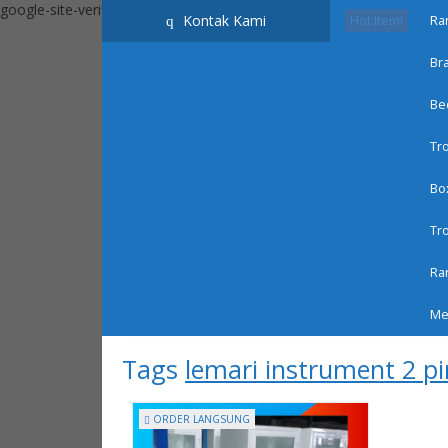
google-site-verification=_ByKEbGnuU0BE5636k9ziF71D8tEYXZhLnd
Kontak Kami
q
Hot Item!
Ra
Br
HOME
CARA BELANJA
CART
CEK BIAYA KIR
Be
Tro
Bo
Tr
SEMUA KATEGORI PRODUK
Ra
Informasi dan Pemesanan bisa hubungi whatsapp - 08
Mej
Beranda
»
Article tag in 'lemari instrument 2 pintu'
Tags
lemari instrument 2 p
ORDER LANGSUNG