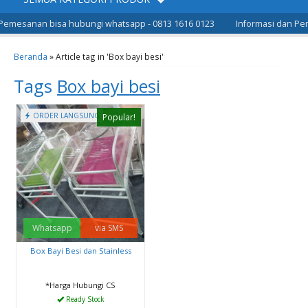
Pemesanan bisa hubungi whatsapp - 0813 1616 0123
Informasi dan Pem
Beranda
»
Article tag in 'Box bayi besi'
Tags
Box bayi besi
ORDER LANGSUNG
Popular!
Whatsapp
via SMS
Box Bayi Besi dan Stainless
*Harga Hubungi CS
Ready Stock