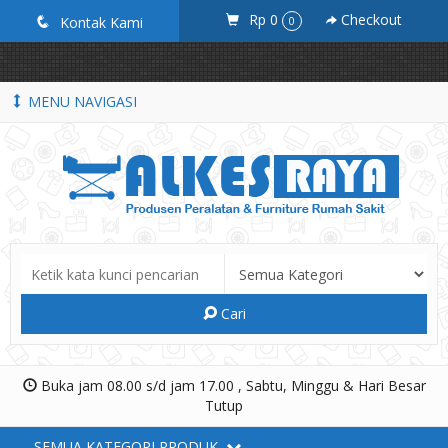
google-site-verification=_ByKEbGnuU0BE5636k9ziF71D8tEYXZhLnd-
Rp 0
Checkout
q
Kontak Kami
0
p7x6khM
MENU NAVIGASI
Cari
Buka jam 08.00 s/d jam 17.00 , Sabtu, Minggu & Hari Besar
Tutup
SEMUA KATEGORI PRODUK